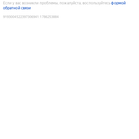
Если у вас возникли проблемы, пожалуйста, воспользуйтесь
формой
обратной связи
9193004522397306941
:
1786253884