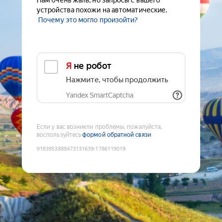
Нам очень жаль, но запросы с вашего
устройства похожи на автоматические.
Почему это могло произойти?
Я не робот
Нажмите, чтобы продолжить
Yandex SmartCaptcha
Если у вас возникли проблемы, пожалуйста,
воспользуйтесь
формой обратной связи
9183953888473131639
:
1786119019