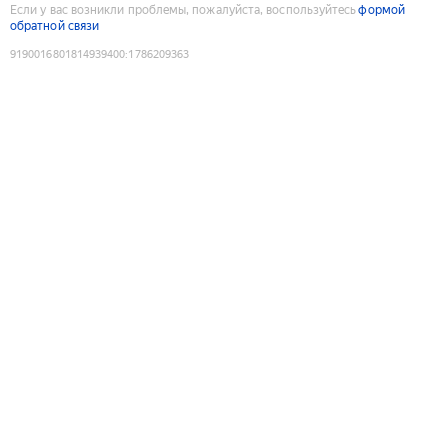
Если у вас возникли проблемы, пожалуйста, воспользуйтесь
формой
обратной связи
9190016801814939400
:
1786209363