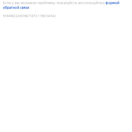
Если у вас возникли проблемы, пожалуйста, воспользуйтесь
формой
обратной связи
9184982224976671873
:
1786134342