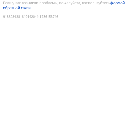
Если у вас возникли проблемы, пожалуйста, воспользуйтесь
формой
обратной связи
9186284381819142041
:
1786153746