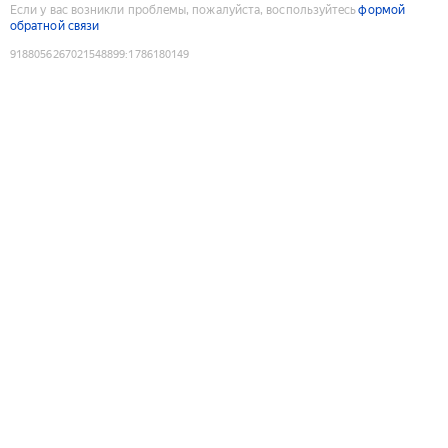
Если у вас возникли проблемы, пожалуйста, воспользуйтесь
формой
обратной связи
9188056267021548899
:
1786180149