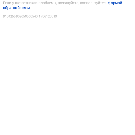
Если у вас возникли проблемы, пожалуйста, воспользуйтесь
формой
обратной связи
9184255902050568543
:
1786123519