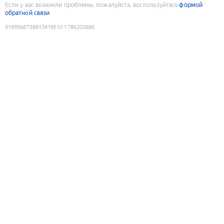
Если у вас возникли проблемы, пожалуйста, воспользуйтесь
формой
обратной связи
9189568738813419510
:
1786202686