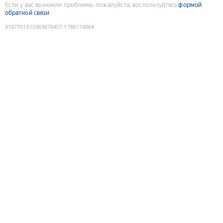
Если у вас возникли проблемы, пожалуйста, воспользуйтесь
формой
обратной связи
9187701610363676407
:
1786174864