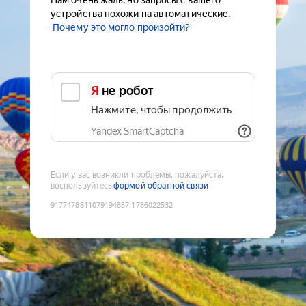
Нам очень жаль, но запросы с вашего
устройства похожи на автоматические.
Почему это могло произойти?
Я не робот
Нажмите, чтобы продолжить
Yandex SmartCaptcha
Если у вас возникли проблемы, пожалуйста,
воспользуйтесь
формой обратной связи
9177478811079194837
:
1786022532