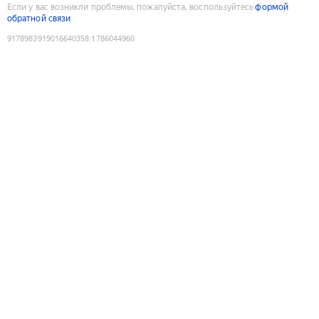
Если у вас возникли проблемы, пожалуйста, воспользуйтесь
формой
обратной связи
9178983919016640358
:
1786044960