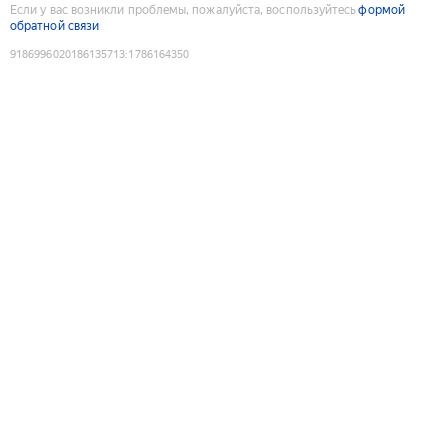
Если у вас возникли проблемы, пожалуйста, воспользуйтесь
формой
обратной связи
9186996020186135713
:
1786164350