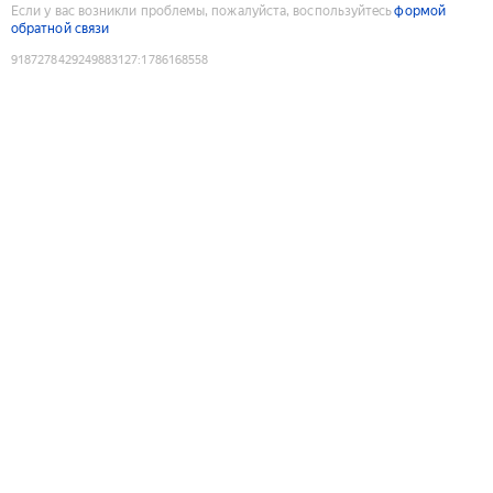
Если у вас возникли проблемы, пожалуйста, воспользуйтесь
формой
обратной связи
9187278429249883127
:
1786168558