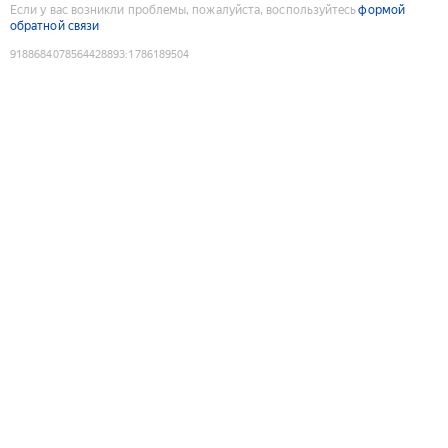
Если у вас возникли проблемы, пожалуйста, воспользуйтесь
формой
обратной связи
9188684078564428893
:
1786189504