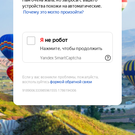
Нам очень жаль, но запросы с вашего
устройства похожи на автоматические.
Почему это могло произойти?
Я не робот
Нажмите, чтобы продолжить
Yandex SmartCaptcha
Если у вас возникли проблемы, пожалуйста,
воспользуйтесь
формой обратной связи
9189006333985961555
:
1786194306