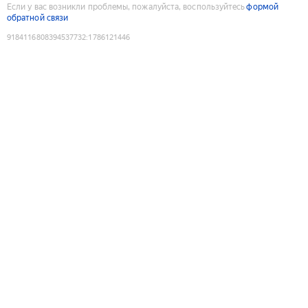
Если у вас возникли проблемы, пожалуйста, воспользуйтесь
формой
обратной связи
9184116808394537732
:
1786121446