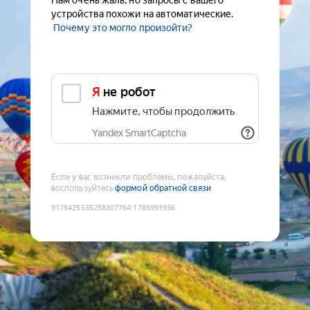
Нам очень жаль, но запросы с вашего
устройства похожи на автоматические.
Почему это могло произойти?
Я не робот
Нажмите, чтобы продолжить
Yandex SmartCaptcha
Если у вас возникли проблемы, пожалуйста,
воспользуйтесь
формой обратной связи
9175425535258307764
:
1785991936