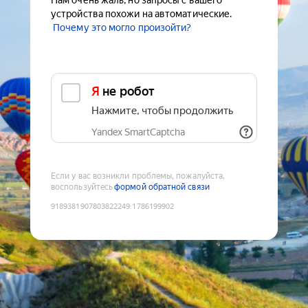
Нам очень жаль, но запросы с вашего
устройства похожи на автоматические.
Почему это могло произойти?
Я не робот
Нажмите, чтобы продолжить
Yandex SmartCaptcha
Если у вас возникли проблемы, пожалуйста,
воспользуйтесь
формой обратной связи
9189381907803822249
:
1786199902