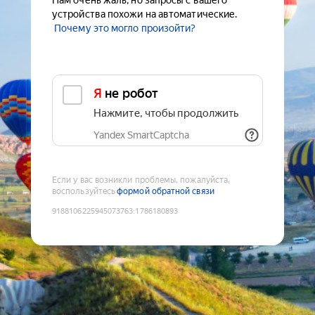
Нам очень жаль, но запросы с вашего
устройства похожи на автоматические.
Почему это могло произойти?
Я не робот
Нажмите, чтобы продолжить
Yandex SmartCaptcha
Если у вас возникли проблемы, пожалуйста,
воспользуйтесь
формой обратной связи
9188106225945073763
:
1786180893