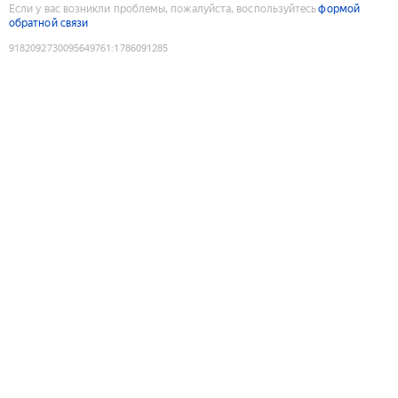
Если у вас возникли проблемы, пожалуйста, воспользуйтесь
формой
обратной связи
9182092730095649761
:
1786091285