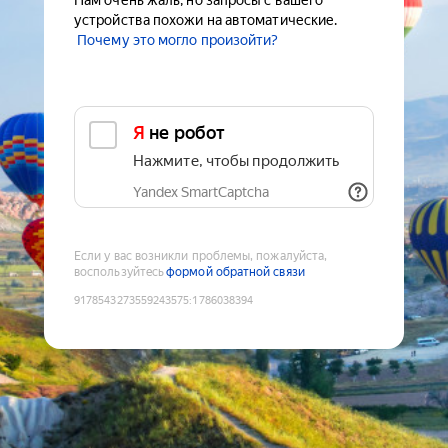
Нам очень жаль, но запросы с вашего
устройства похожи на автоматические.
Почему это могло произойти?
Я не робот
Нажмите, чтобы продолжить
Yandex SmartCaptcha
Если у вас возникли проблемы, пожалуйста,
воспользуйтесь
формой обратной связи
9178543273559243575
:
1786038394