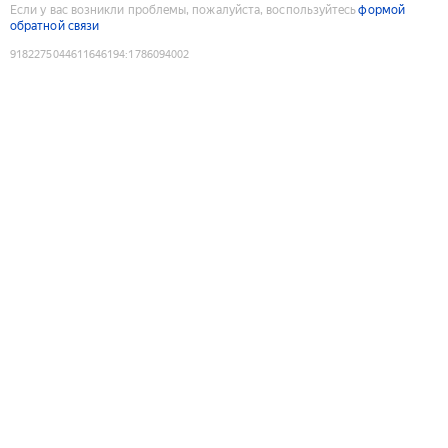
Если у вас возникли проблемы, пожалуйста, воспользуйтесь
формой
обратной связи
9182275044611646194
:
1786094002