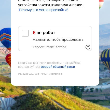
Нам очень жаль, но запросы с вашего
устройства похожи на автоматические.
Почему это могло произойти?
Я не робот
Нажмите, чтобы продолжить
Yandex SmartCaptcha
Если у вас возникли проблемы, пожалуйста,
воспользуйтесь
формой обратной связи
9175258920793317692
:
1785989453