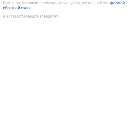
Если у вас возникли проблемы, пожалуйста, воспользуйтесь
формой
обратной связи
9181733827261660078
:
1786085937