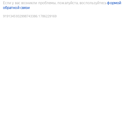
Если у вас возникли проблемы, пожалуйста, воспользуйтесь
формой
обратной связи
9191345932998743386
:
1786229169