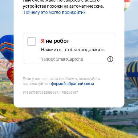
Нам очень жаль, но запросы с вашего
устройства похожи на автоматические.
Почему это могло произойти?
Я не робот
Нажмите, чтобы продолжить
Yandex SmartCaptcha
Если у вас возникли проблемы, пожалуйста,
воспользуйтесь
формой обратной связи
9193675870212895667
:
1786263887