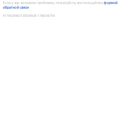
Если у вас возникли проблемы, пожалуйста, воспользуйтесь
формой
обратной связи
9178429863135838928
:
1786036704