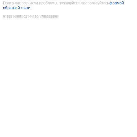
Если у вас возникли проблемы, пожалуйста, воспользуйтесь
формой
обратной связи
9198514985102144130
:
1786335996