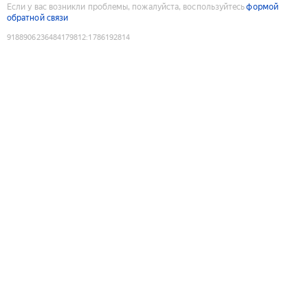
Если у вас возникли проблемы, пожалуйста, воспользуйтесь
формой
обратной связи
9188906236484179812
:
1786192814