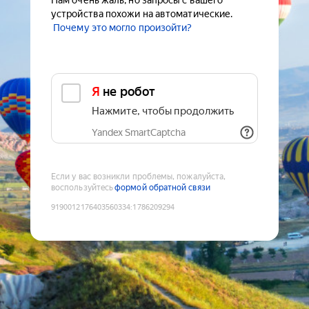
Нам очень жаль, но запросы с вашего
устройства похожи на автоматические.
Почему это могло произойти?
Я не робот
Нажмите, чтобы продолжить
Yandex SmartCaptcha
Если у вас возникли проблемы, пожалуйста,
воспользуйтесь
формой обратной связи
9190012176403560334
:
1786209294