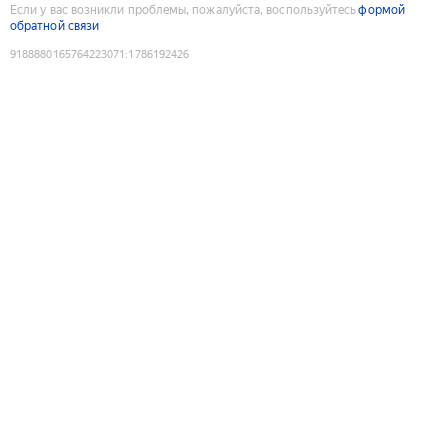
Если у вас возникли проблемы, пожалуйста, воспользуйтесь
формой
обратной связи
9188880165764223071
:
1786192426