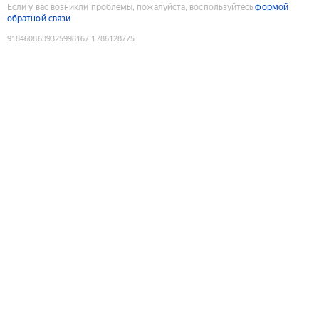
Если у вас возникли проблемы, пожалуйста, воспользуйтесь
формой
обратной связи
9184608639325998167
:
1786128775