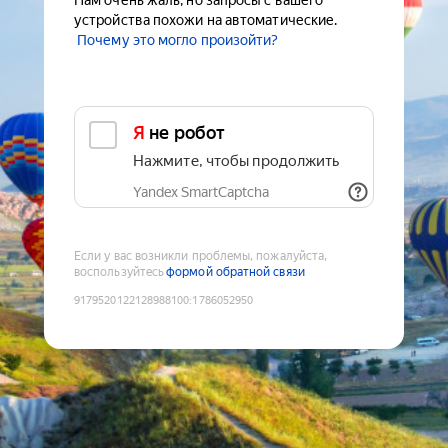
Нам очень жаль, но запросы с вашего
устройства похожи на автоматические.
Почему это могло произойти?
Я не робот
Нажмите, чтобы продолжить
Yandex SmartCaptcha
Если у вас возникли проблемы, пожалуйста,
воспользуйтесь
формой обратной связи
9179520122128988100
:
1786052950