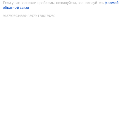
Если у вас возникли проблемы, пожалуйста, воспользуйтесь
формой
обратной связи
9187997934856118979
:
1786179280