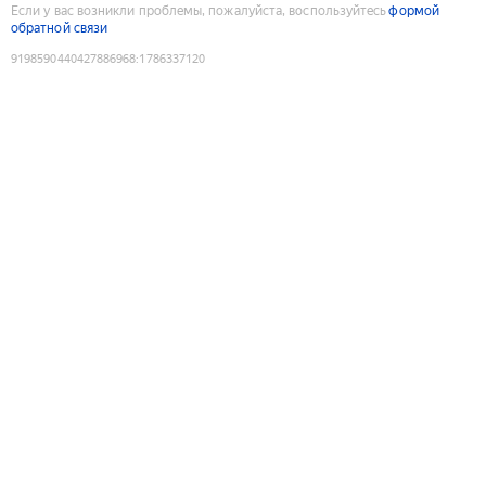
Если у вас возникли проблемы, пожалуйста, воспользуйтесь
формой
обратной связи
9198590440427886968
:
1786337120