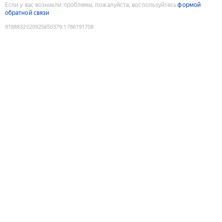
Если у вас возникли проблемы, пожалуйста, воспользуйтесь
формой
обратной связи
9188832020925650379
:
1786191708