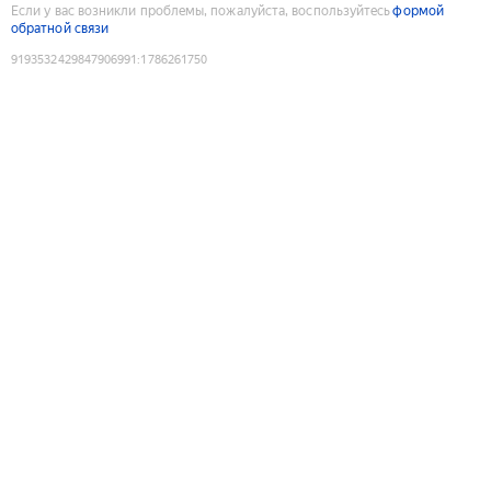
Если у вас возникли проблемы, пожалуйста, воспользуйтесь
формой
обратной связи
9193532429847906991
:
1786261750