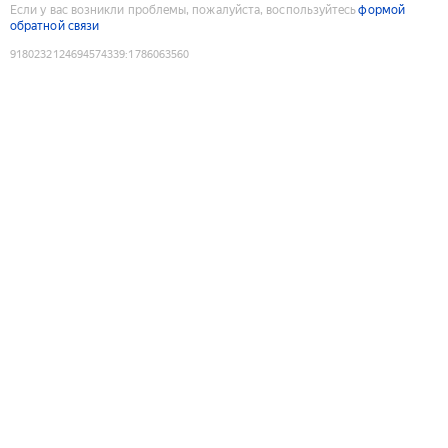
Если у вас возникли проблемы, пожалуйста, воспользуйтесь
формой
обратной связи
9180232124694574339
:
1786063560