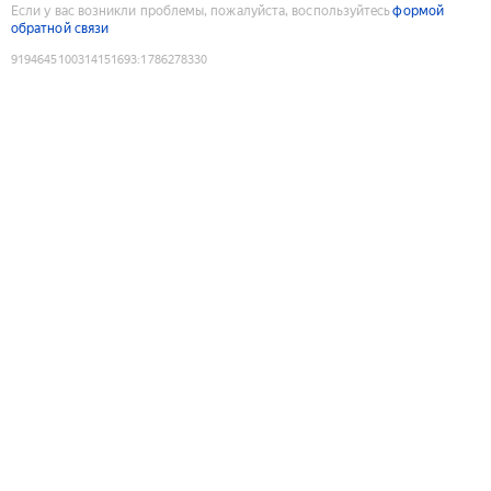
Если у вас возникли проблемы, пожалуйста, воспользуйтесь
формой
обратной связи
9194645100314151693
:
1786278330