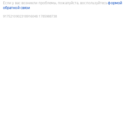
Если у вас возникли проблемы, пожалуйста, воспользуйтесь
формой
обратной связи
9175210902318916048
:
1785988738