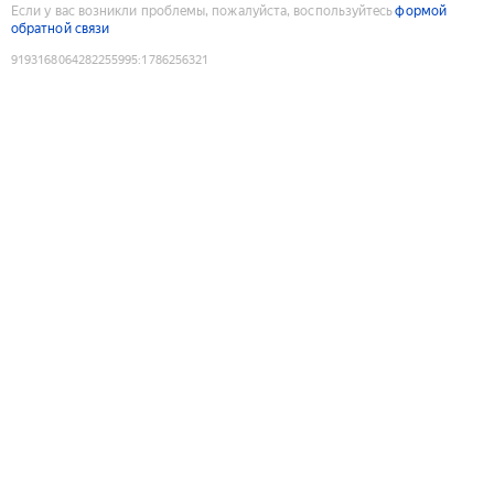
Если у вас возникли проблемы, пожалуйста, воспользуйтесь
формой
обратной связи
9193168064282255995
:
1786256321