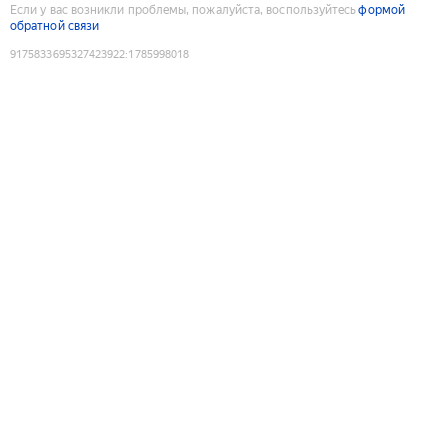
Если у вас возникли проблемы, пожалуйста, воспользуйтесь
формой
обратной связи
9175833695327423922
:
1785998018