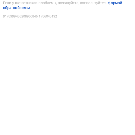
Если у вас возникли проблемы, пожалуйста, воспользуйтесь
формой
обратной связи
9178999458208960846
:
1786045192