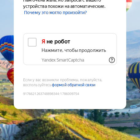
Нам очень жаль, но запросы с вашего
устройства похожи на автоматические.
Почему это могло произойти?
Я не робот
Нажмите, чтобы продолжить
Yandex SmartCaptcha
Если у вас возникли проблемы, пожалуйста,
воспользуйтесь
формой обратной связи
9176621263748898344
:
1786009754