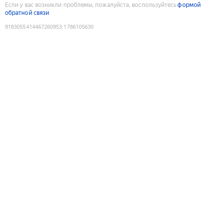
Если у вас возникли проблемы, пожалуйста, воспользуйтесь
формой
обратной связи
9183055414467260953
:
1786105630