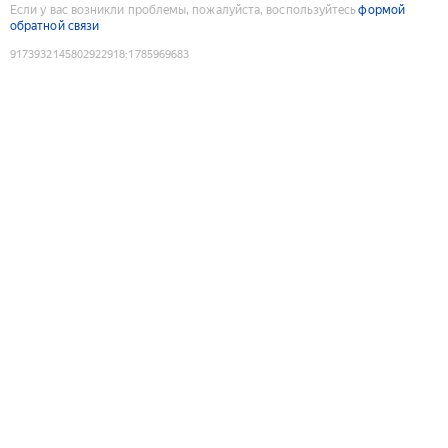
Если у вас возникли проблемы, пожалуйста, воспользуйтесь
формой
обратной связи
9173932145802922918
:
1785969683