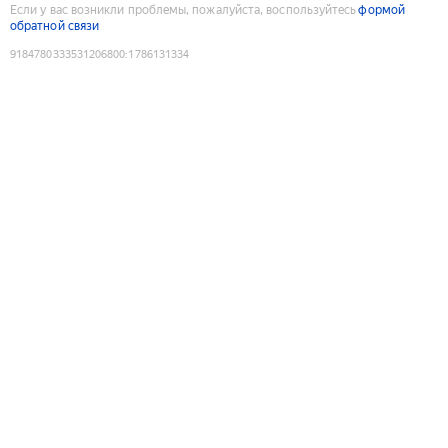
Если у вас возникли проблемы, пожалуйста, воспользуйтесь
формой
обратной связи
9184780333531206800
:
1786131334