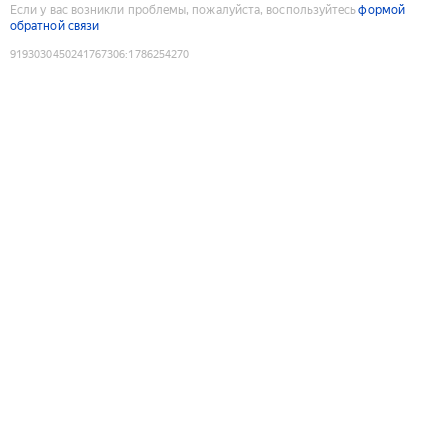
Если у вас возникли проблемы, пожалуйста, воспользуйтесь
формой
обратной связи
9193030450241767306
:
1786254270