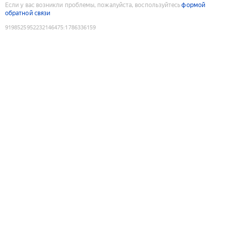
Если у вас возникли проблемы, пожалуйста, воспользуйтесь
формой
обратной связи
9198525952232146475
:
1786336159