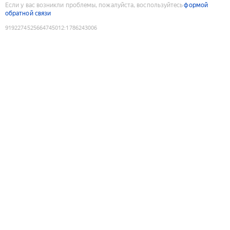
Если у вас возникли проблемы, пожалуйста, воспользуйтесь
формой
обратной связи
9192274525664745012
:
1786243006